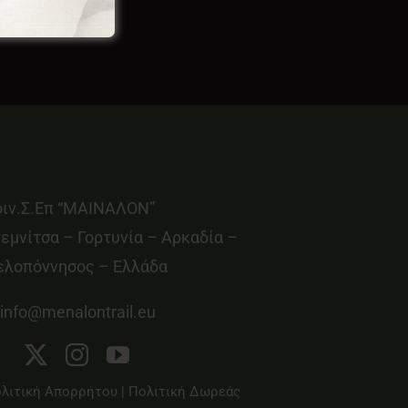
οιν.Σ.Επ “ΜΑΙΝΑΛΟΝ”
εμνίτσα – Γορτυνία – Αρκαδία –
ελοπόννησος – Ελλάδα
info@menalontrail.eu
λιτική Απορρήτου
|
Πολιτική Δωρεάς