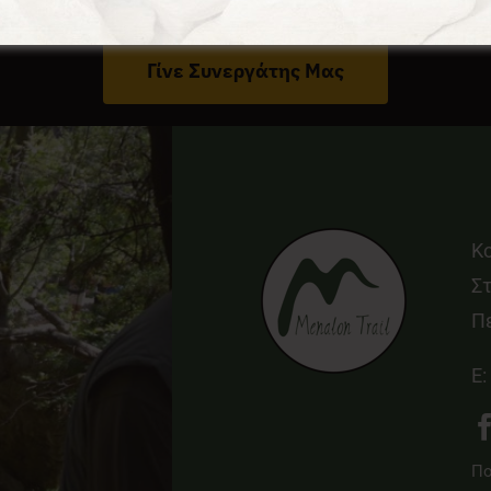
Έχεις Επιχείρηση Στο Δήμο Γορτυνίας;
Γίνε Συνεργάτης Μας
Κ
Στ
Π
E:
Πο