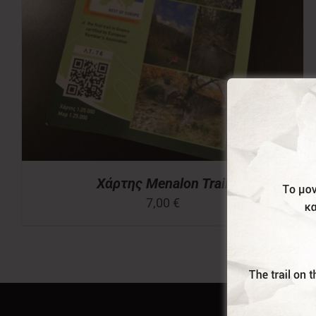
Χάρτης Menalon Trail
7,00
€