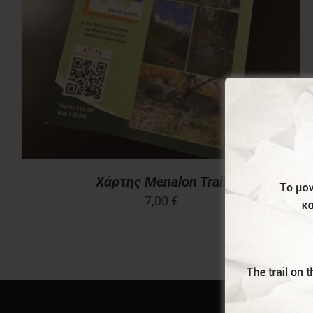
Χάρτης Menalon Trail
7,00
€