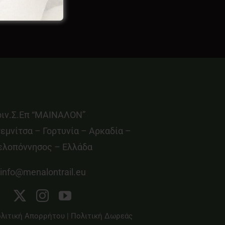
οιν.Σ.Επ “ΜΑΙΝΑΛΟΝ”
εμνίτσα – Γορτυνία – Αρκαδία –
ελοπόννησος – Ελλάδα
info@menalontrail.eu
λιτική Απορρήτου
|
Πολιτική Δωρεάς