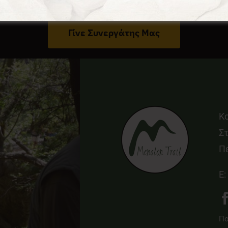
Έχεις Επιχείρηση Στο Δήμο Γορτυνίας;
Γίνε Συνεργάτης Μας
Κ
Στ
Π
E:
Πο