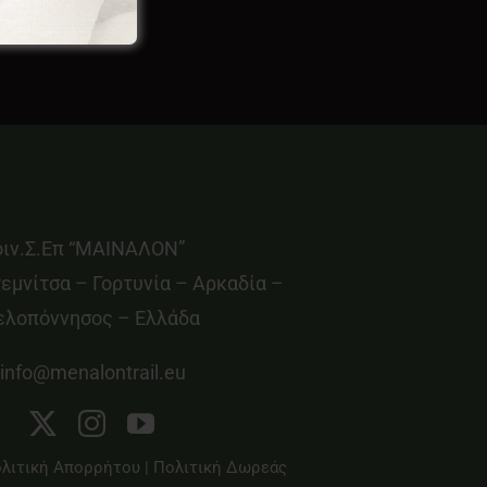
οιν.Σ.Επ “ΜΑΙΝΑΛΟΝ”
εμνίτσα – Γορτυνία – Αρκαδία –
ελοπόννησος – Ελλάδα
info@menalontrail.eu
λιτική Απορρήτου
|
Πολιτική Δωρεάς