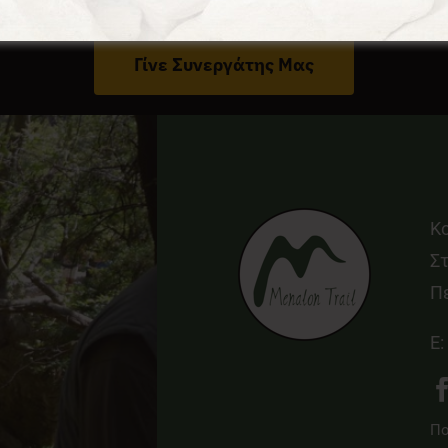
Έχεις Επιχείρηση Στο Δήμο Γορτυνίας;
Γίνε Συνεργάτης Μας
Κ
Στ
Π
E:
Πο