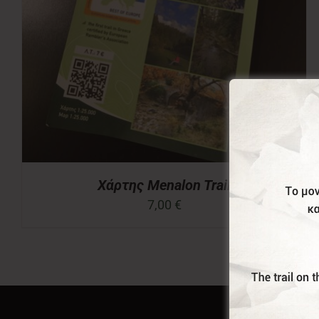
Χάρτης Menalon Trail
7,00
€