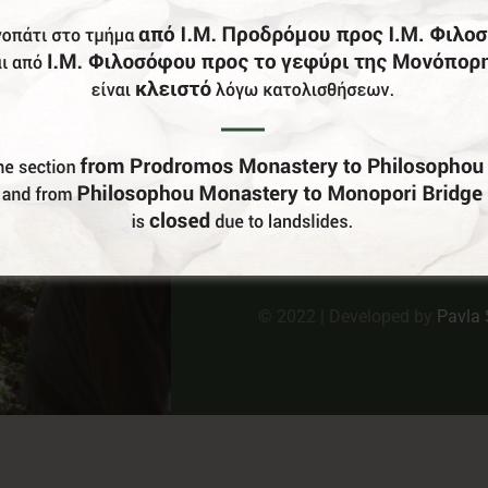
Κ
Στ
Π
E:
Πο
© 2022 | Developed by
Pavla 