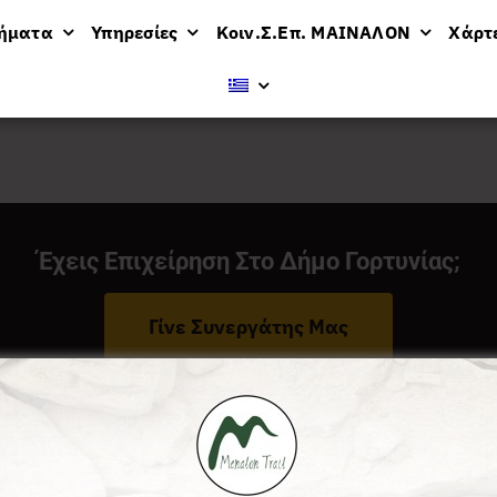
μήματα
Υπηρεσίες
Κοιν.Σ.Επ. ΜΑΙΝΑΛΟΝ
Χάρτ
ν
Έχεις Επιχείρηση Στο Δήμο Γορτυνίας;
Γίνε Συνεργάτης Μας