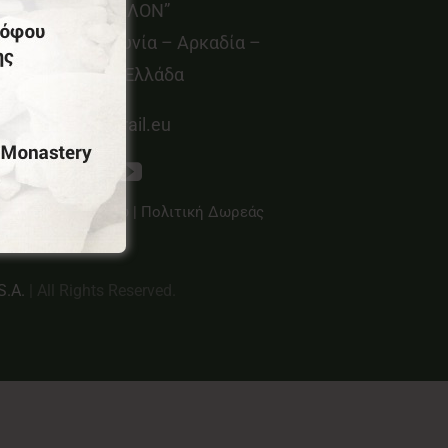
οιν.Σ.Επ “ΜΑΙΝΑΛΟΝ”
εμνίτσα – Γορτυνία – Αρκαδία –
ελοπόννησος – Ελλάδα
info@menalontrail.eu
λιτική Απορρήτου
|
Πολιτική Δωρεάς
S.A.
| All Rights Reserved.