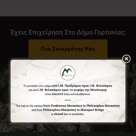
Νέα
Έχεις Επιχείρηση Στο Δήμο Γορτυνίας;
Επικοινωνία
Γίνε Συνεργάτης Μας