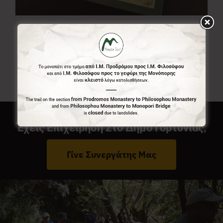
Χάρτης Menalon Trail
7,00
€
Έχεις Επιχείρηση Στο Δήμο Γορτυνίας;
Γίνε Συνεργάτης Μας