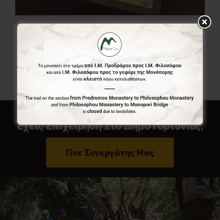
Χάρτης Menalon Trail
7,00
€
Έχεις Επιχείρηση Στο Δήμο Γορτυνίας;
Γίνε Συνεργάτης Μας