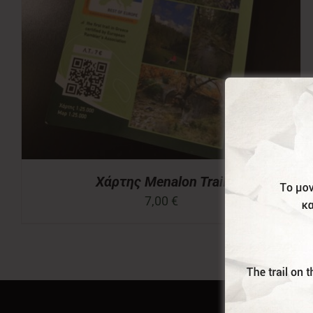
Χάρτης Menalon Trail
7,00
€