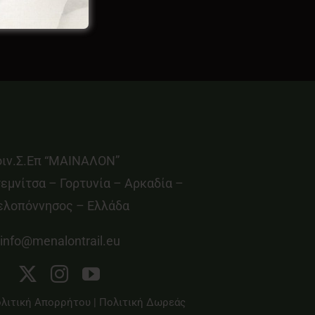
οιν.Σ.Επ “ΜΑΙΝΑΛΟΝ”
εμνίτσα – Γορτυνία – Αρκαδία –
ελοπόννησος – Ελλάδα
info@menalontrail.eu
λιτική Απορρήτου
|
Πολιτική Δωρεάς