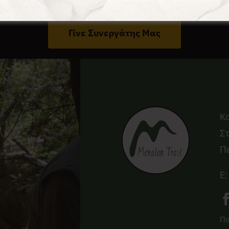
Έχεις Επιχείρηση Στο Δήμο Γορτυνίας;
Γίνε Συνεργάτης Μας
Κ
Στ
Π
E:
Πο