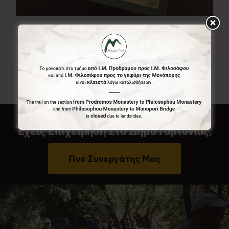
Χάρτης Menalon Trail
7,00
€
Έχεις Επιχείρηση Στο Δήμο Γορτυνίας;
Γίνε Συνεργάτης Μας