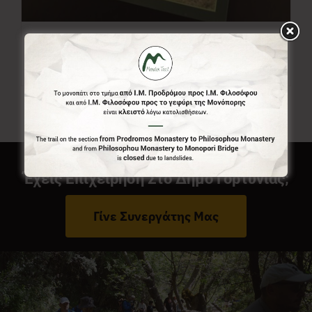
Χάρτης Menalon Trail
7,00
€
Έχεις Επιχείρηση Στο Δήμο Γορτυνίας;
Γίνε Συνεργάτης Μας