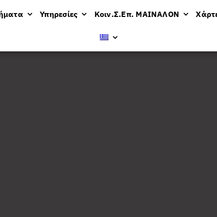
μήματα
Υπηρεσίες
Κοιν.Σ.Επ. ΜΑΙΝΑΛΟΝ
Χάρτ
βολή
24 προϊόντων