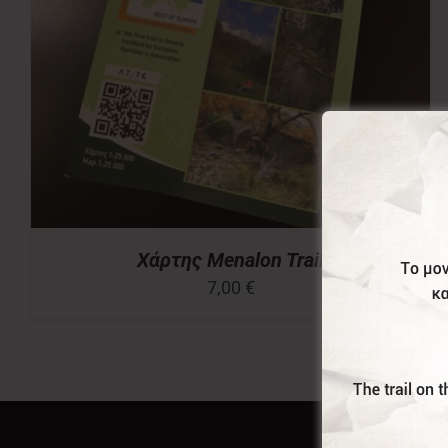
Χάρτης Menalon Trail
7,00
€