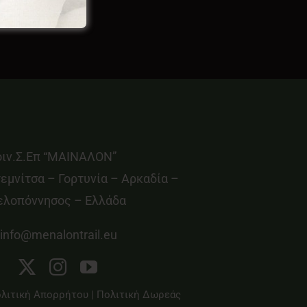
οιν.Σ.Επ “ΜΑΙΝΑΛΟΝ”
εμνίτσα – Γορτυνία – Αρκαδία –
ελοπόννησος – Ελλάδα
info@menalontrail.eu
λιτική Απορρήτου
|
Πολιτική Δωρεάς