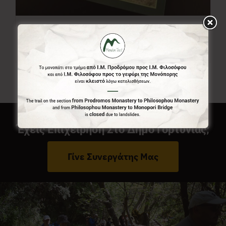
Χάρτης Menalon Trail
7,00
€
Έχεις Επιχείρηση Στο Δήμο Γορτυνίας;
Γίνε Συνεργάτης Μας