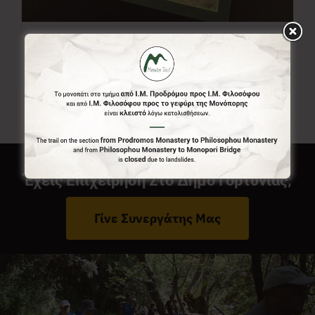
Χάρτης Menalon Trail
7,00
€
Έχεις Επιχείρηση Στο Δήμο Γορτυνίας;
Γίνε Συνεργάτης Μας