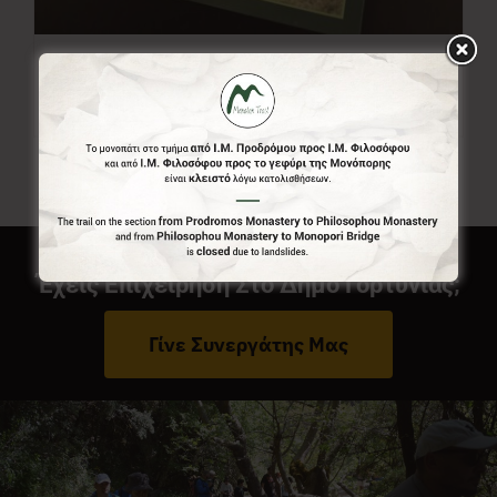
Χάρτης Menalon Trail
7,00
€
Έχεις Επιχείρηση Στο Δήμο Γορτυνίας;
Γίνε Συνεργάτης Μας