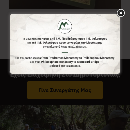
Χάρτης Menalon Trail
7,00
€
Έχεις Επιχείρηση Στο Δήμο Γορτυνίας;
Γίνε Συνεργάτης Μας