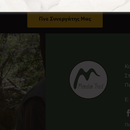
Έχεις Επιχείρηση Στο Δήμο Γορτυνίας;
Γίνε Συνεργάτης Μας
Κ
Στ
Π
E:
Πο