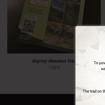
Χάρτης Menalon Trail
7,00
€