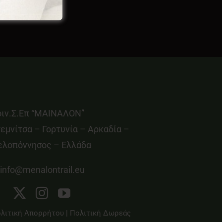
οιν.Σ.Επ “ΜΑΙΝΑΛΟΝ”
εμνίτσα – Γορτυνία – Αρκαδία –
ελοπόννησος – Ελλάδα
info@menalontrail.eu
λιτική Απορρήτου
|
Πολιτική Δωρεάς