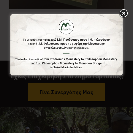
Χάρτης Menalon Trail
7,00
€
Έχεις Επιχείρηση Στο Δήμο Γορτυνίας;
Γίνε Συνεργάτης Μας