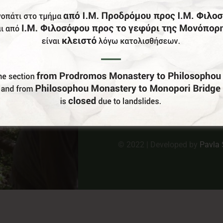
Κ
Στ
Π
E:
Πο
© 2022 | Developed by
Pavla 