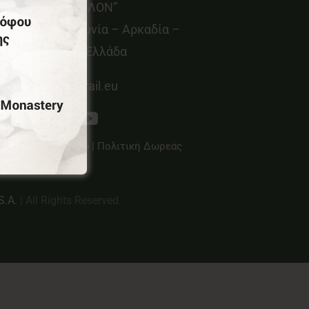
οιν.Σ.Επ “ΜΑΙΝΑΛΟΝ”
εμνίτσα – Γορτυνία – Αρκαδία –
ελοπόννησος – Ελλάδα
info@menalontrail.eu
λιτική Απορρήτου
|
Πολιτική Δωρεάς
S.A.
| All Rights Reserved.