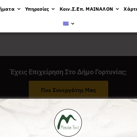
μήματα
Υπηρεσίες
Κοιν.Σ.Επ. ΜΑΙΝΑΛΟΝ
Χάρτ
ν
Έχεις Επιχείρηση Στο Δήμο Γορτυνίας;
Γίνε Συνεργάτης Μας