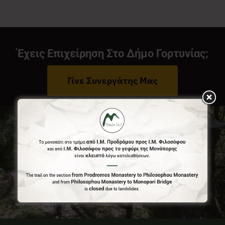
Νέα
Έχεις Επιχείρηση Στο Δήμο Γορτυνίας;
Επικοινωνία
Γίνε Συνεργάτης Μας