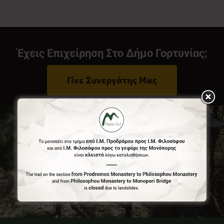
Νέα
Έχεις Επιχείρηση Στο Δήμο Γορτυνίας;
Επικοινωνία
Γίνε Συνεργάτης Μας