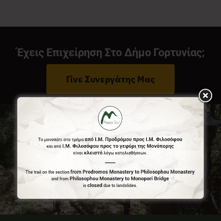
Νέα
Έχεις Επιχείρηση Στο Δήμο Γορτυνίας;
Επικοινωνία
Γίνε Συνεργάτης Μας