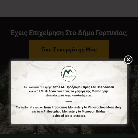
Νέα
Έχεις Επιχείρηση Στο Δήμο Γορτυνίας;
Επικοινωνία
Γίνε Συνεργάτης Μας