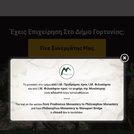
Νέα
Έχεις Επιχείρηση Στο Δήμο Γορτυνίας;
Επικοινωνία
Γίνε Συνεργάτης Μας