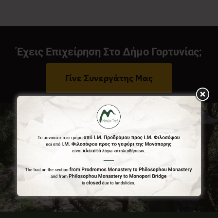
Νέα
Έχεις Επιχείρηση Στο Δήμο Γορτυνίας;
Επικοινωνία
Γίνε Συνεργάτης Μας