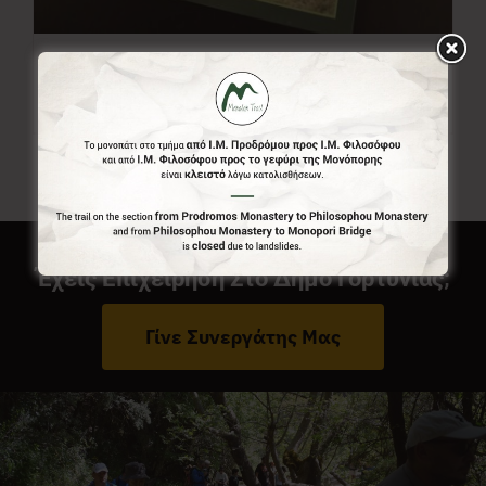
Χάρτης Menalon Trail
7,00
€
Έχεις Επιχείρηση Στο Δήμο Γορτυνίας;
Γίνε Συνεργάτης Μας