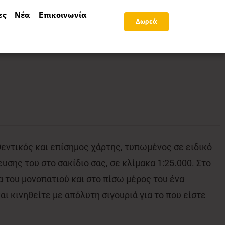
ες
Νέα
Επικοινωνία
Δωρεά
θεντικός και επίσημος χάρτης, τυπωμένος σε ειδικό
υσης του στο σακίδιο σας, σε κλίμακα 1:25.000. Στο
 του μονοπατιού και στο πίσω μέρος του ένα
ι κινηθείτε με απόλυτη σιγουριά για το που είστε