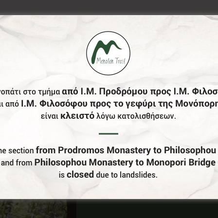
Έχεις Επιχείρηση Στο Δήμο Γορτυνίας;
Γίνε Συνεργάτης Μας