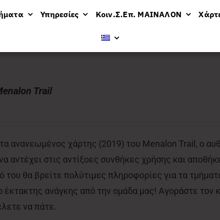
μήματα
Υπηρεσίες
Κοιν.Σ.Επ. ΜΑΙΝΑΛΟΝ
Χάρτ
ν
enalon Trail
α ανανεωμένος χάρτης (2019) του Menalon Trail, ο αυ
 να αντέχει στις αντίξοες συνθήκες χρήσης και αποθήκε
 του θα βρείτε πολύτιμες πληροφορίες για τα τμήματα
έκτακτης ανάγκης από την ομάδα μας! Αγοράστε τον κα
έλετε να πάτε.