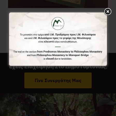
Χάρτης Menalon Trail
7,00
€
Έχεις Επιχείρηση Στο Δήμο Γορτυνίας;
Γίνε Συνεργάτης Μας