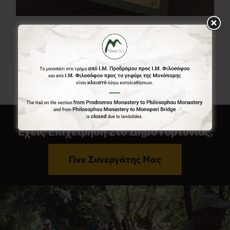
Χάρτης Menalon Trail
7,00
€
Έχεις Επιχείρηση Στο Δήμο Γορτυνίας;
Γίνε Συνεργάτης Μας