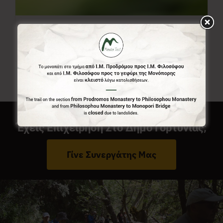
Ελεύθερο Ποσό
0,00
€
Από:
Έχεις Επιχείρηση Στο Δήμο Γορτυνίας;
Γίνε Συνεργάτης Μας