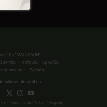
οιν.Σ.Επ “ΜΑΙΝΑΛΟΝ”
εμνίτσα – Γορτυνία – Αρκαδία –
ελοπόννησος – Ελλάδα
info@menalontrail.eu
λιτική Απορρήτου
|
Πολιτική Δωρεάς