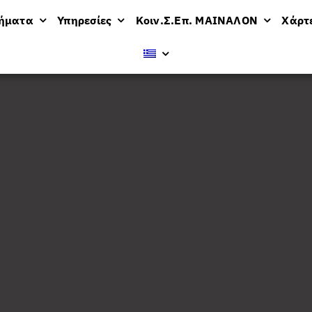
μήματα
Υπηρεσίες
Κοιν.Σ.Επ. ΜΑΙΝΑΛΟΝ
Χάρτ
βολή
12 προϊόντων