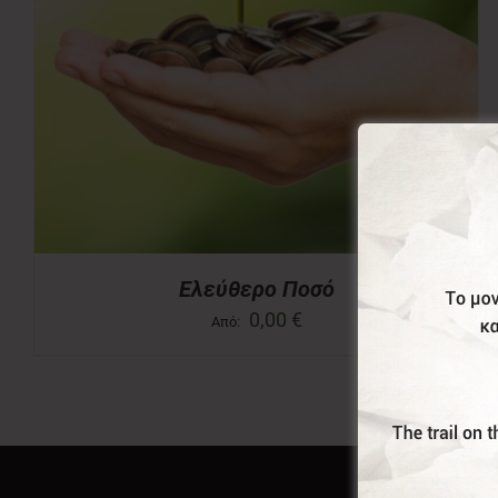
Ελεύθερο Ποσό
0,00
€
Από: