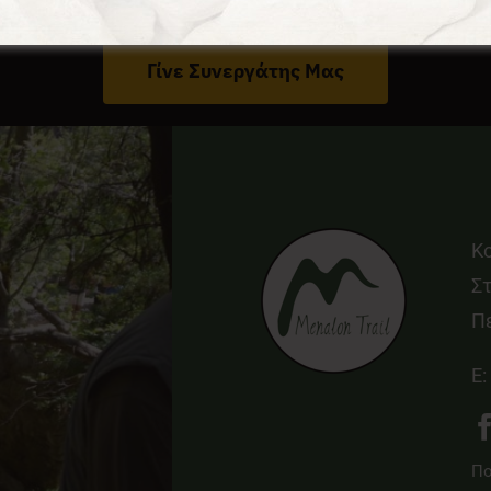
Έχεις Επιχείρηση Στο Δήμο Γορτυνίας;
Γίνε Συνεργάτης Μας
Κ
Στ
Π
E:
Πο