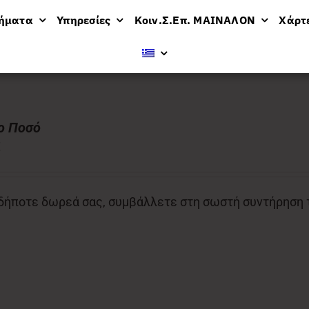
μήματα
Υπηρεσίες
Κοιν.Σ.Επ. ΜΑΙΝΑΛΟΝ
Χάρτ
ο Ποσό
€
ήποτε δωρεά σας, συμβάλλετε στη σωστή συντήρηση το