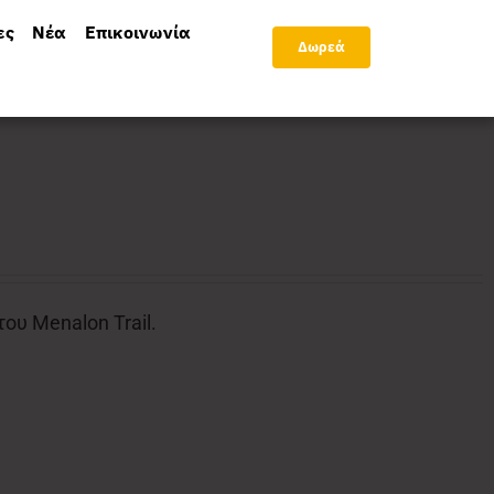
ες
Νέα
Επικοινωνία
Δωρεά
υ Menalon Trail.