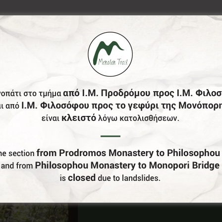
Έχεις Επιχείρηση Στο Δήμο Γορτυνίας;
Γίνε Συνεργάτης Μας