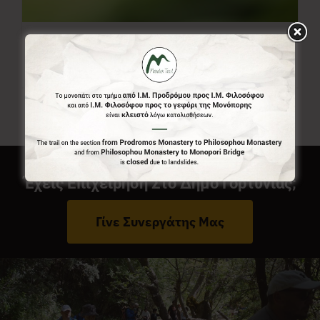
Ελεύθερο Ποσό
0,00
€
Από:
Έχεις Επιχείρηση Στο Δήμο Γορτυνίας;
Γίνε Συνεργάτης Μας