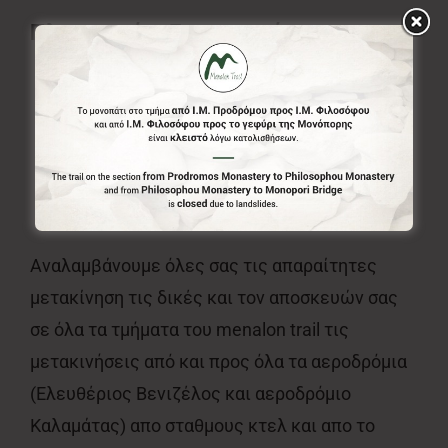
Πληροφορίες Επικοινωνίας
2795082359
6980412749
(WhatsApp, Viber)
6972604010
iosifkanellopoulo@gmail.com
Αναλαμβάνουμε όλες σας τις απαραίτητες
μετακίνηση τις δικές και τον αποσκευών σας
σε όλα τα τμήματα του menalon trail τις
μετακινήσεις από και προς όλα τα αεροδρόμια
(Ελευθέριος Βενιζέλος και αεροδρόμιο
Καλαμάτας) απο σταθμους κτελ και απο το