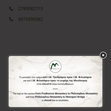
2795082113
6973390382