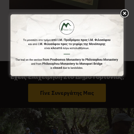
Χάρτης Menalon Trail
7,00
€
Έχεις Επιχείρηση Στο Δήμο Γορτυνίας;
Γίνε Συνεργάτης Μας