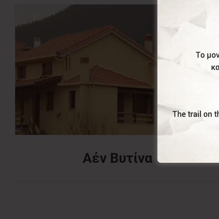
Αέν Βυτίνα