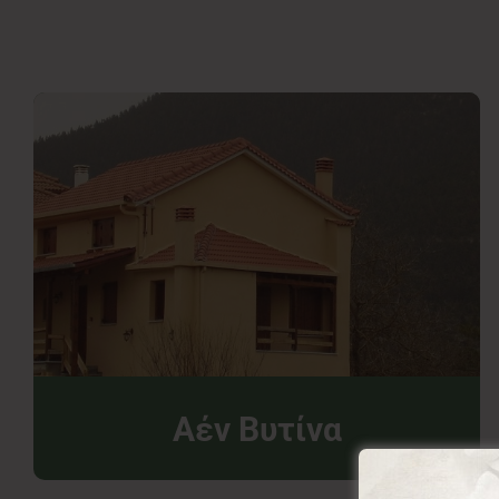
Αέν Βυτίνα