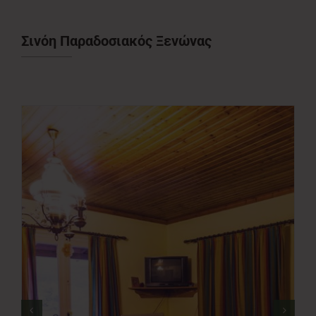
Νέα
Σινόη Παραδοσιακός Ξενώνας
Επικοινωνία