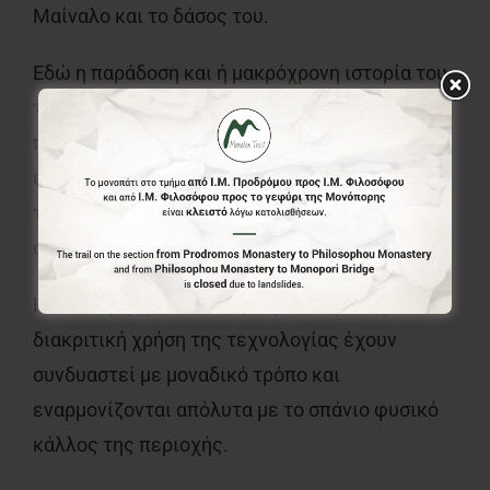
Μαίναλο και το δάσος του.
Εδώ η παράδοση και ή μακρόχρονη ιστορία του
τόπου, αναβιώνει μέσα απο τους
πετρόκτιστους τοίχους, τα παραδοσιακά
έπιπλα & αντικείμενα, τα ξύλινα ταβάνια και
τις πόρτες που εκπέμπουν ζεστασιά και
σπιτική φιλοξενία.
Η τοπική αρχιτεκτονική παράδοση και η
διακριτική χρήση της τεχνολογίας έχουν
συνδυαστεί με μοναδικό τρόπο και
εναρμονίζονται απόλυτα με το σπάνιο φυσικό
κάλλος της περιοχής.