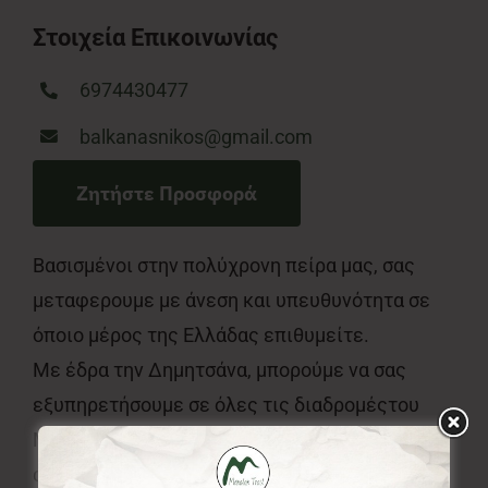
Στοιχεία Επικοινωνίας
6974430477
balkanasnikos@gmail.com
Ζητήστε Προσφορά
Βασισμένοι στην πολύχρονη πείρα μας, σας
μεταφερουμε με άνεση και υπευθυνότητα σε
όποιο μέρος της Ελλάδας επιθυμείτε.
Με έδρα την Δημητσάνα, μπορούμε να σας
εξυπηρετήσουμε σε όλες τις διαδρομέςτου
Menalon Trail μεταφέροντας εσάς και τις
αποσκευές σας και στα 8 τμήματα του.