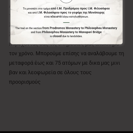
Αναλαμβάνουμε επίσης την μεταφορά σας από
το αεροδρόμιο της Αθήνας, της Καλαμάτας ,το
λιμάνι του Πειραιά, τους σταθμούς
λεωφορείων όλες τις ώρες της ημέρας,
παρέχοντας σας τις υπηρεσίες μας ολόκληρο
τον χρόνο. Μπορούμε επίσης να αναλάβουμε τη
μεταφορά έως και 75 ατόμων με δικα μας μινι
βαν και λεοφωρεία σε όλους τους
προορισμούς