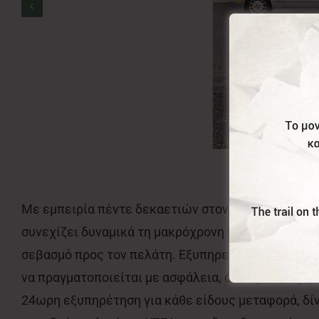
Με εμπειρία πέντε δεκαετιών στον χώρο των μετα
συνεχίζει δυναμικά τη μακρόχρονη παράδοση στο ε
σεβασμό προς τον πελάτη. Εξυπηρετούμε καθημεριν
να πραγματοποιείται με ασφάλεια, άνεση και ακρί
24ωρη εξυπηρέτηση για κάθε είδους μεταφορά, δί