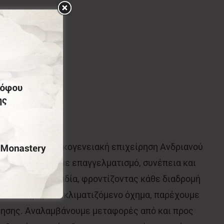
ης γενιάς, η οικογενειακή επιχείρηση Ανδριανού
ς μετακίνησης με επαγγελματισμό, συνέπεια και
όκληρη την Αρκαδία, φροντίζοντας κάθε διαδρομή
στα συντηρημένο κλιματιζόμενο όχημα, παρέχουμε
νησης. Αναλαμβάνουμε μεταφορές από και προς