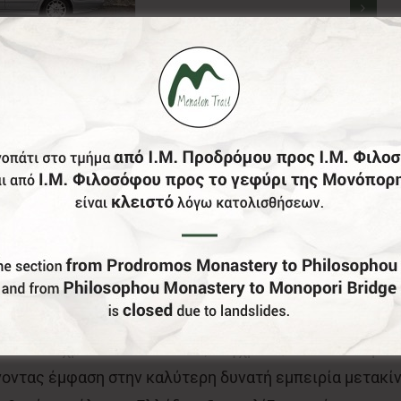
φορών και τη φροντίδα ενός αξιόπιστου οδηγού δεύτερ
πάγγελμα του ταξί, προσφέροντας ποιοτικές υπηρεσίε
ά κατοίκους και επισκέπτες στη Στεμνίτσα και σε ολ
βεια στον χρόνο. Διαθέτοντας σύγχρονο, άνετο και άρι
νοντας έμφαση στην καλύτερη δυνατή εμπειρία μετακί