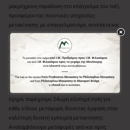
μακρόχρονη παράδοση στο επάγγελμα του ταξί,
προσφέροντας ποιοτικές υπηρεσίες
μετακίνησης με επαγγελματισμό, συνέπεια και
σεβασμό προς τον πελάτη. Εξυπηρετούμε
καθημερινά κατοίκους και επισκέπτες στη
Στεμνίτσα και σε ολόκληρη την Αρκαδία,
φροντίζοντας κάθε διαδρομή να
πραγματοποιείται με ασφάλεια, άνεση και
ακρίβεια στον χρόνο. Διαθέτοντας σύγχρονο,
άνετο και άριστα συντηρημένο κλιματιζόμενο
όχημα, παρέχουμε 24ωρη εξυπηρέτηση για
κάθε είδους μεταφορά, δίνοντας έμφαση στην
καλύτερη δυνατή εμπειρία μετακίνησης.
Αναλαμβάνουμε μεταφορές από και προς