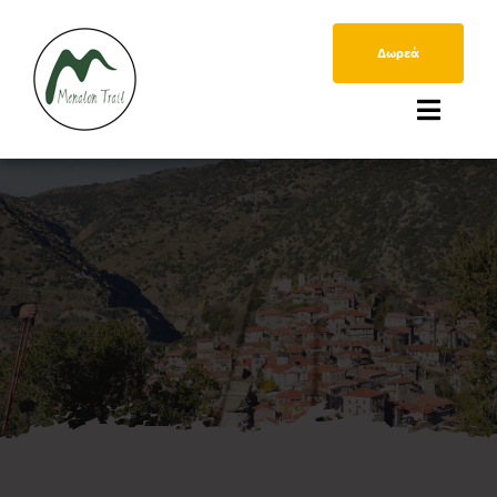
Μετάβαση
στο
Δωρεά
περιεχόμενο
Toggle
Naviga
Η περιοχή
Τα 8 Τμήματα
Υπηρεσίες
Κοιν.Σ.Επ. ΜΑΙΝΑΛΟΝ
Χάρτες