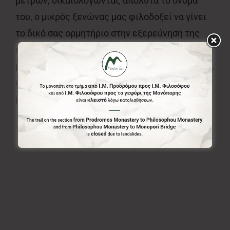
μέτρων, δικαιολογώντας απόλυτα το όνομά
του, ο μικρός ξενώνας μας φιλοδοξεί να γίνει
το δικό σας ορμητήριο στην εξερεύνηση της
ορεινής Αρκαδίας. Ευρύχωρα studios και suites
με τζάκι παρέχουν ιδιωτικότητα και αυτονομία,
συνδυάζοντας αρμονικά παραδοσιακά στοιχεία
με σύγχρονες ανέσεις.