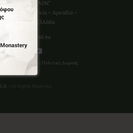
οιν.Σ.Επ “ΜΑΙΝΑΛΟΝ”
εμνίτσα – Γορτυνία – Αρκαδία –
ελοπόννησος – Ελλάδα
info@menalontrail.eu
λιτική Απορρήτου
|
Πολιτική Δωρεάς
S.A.
| All Rights Reserved.