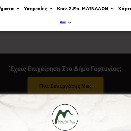
μήματα
Υπηρεσίες
Κοιν.Σ.Επ. ΜΑΙΝΑΛΟΝ
Χάρτ
Έχεις Επιχείρηση Στο Δήμο Γορτυνίας;
Γίνε Συνεργάτης Μας