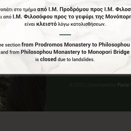
Κ
Στ
Π
E:
Πο
© 2022 | Developed by
Pavla 