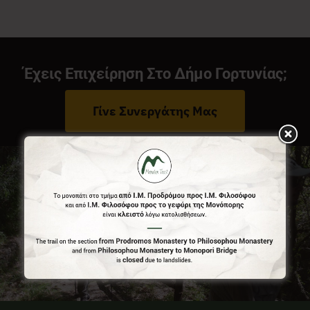
Νέα
Έχεις Επιχείρηση Στο Δήμο Γορτυνίας;
Επικοινωνία
Γίνε Συνεργάτης Μας