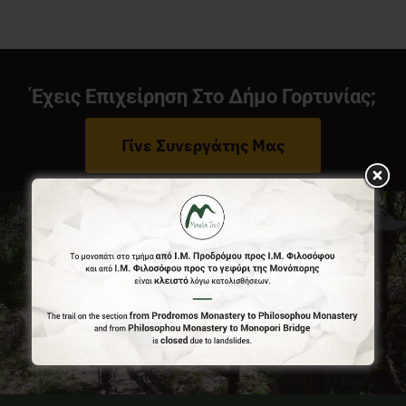
Νέα
Έχεις Επιχείρηση Στο Δήμο Γορτυνίας;
Επικοινωνία
Γίνε Συνεργάτης Μας