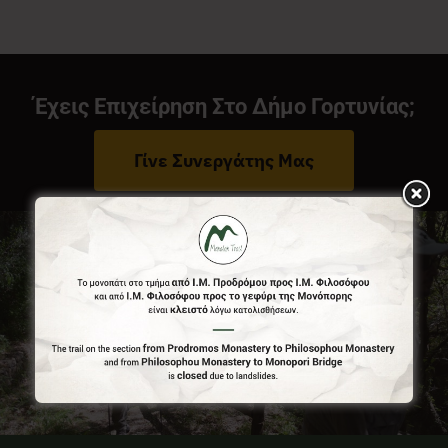
Νέα
Έχεις Επιχείρηση Στο Δήμο Γορτυνίας;
Επικοινωνία
Γίνε Συνεργάτης Μας