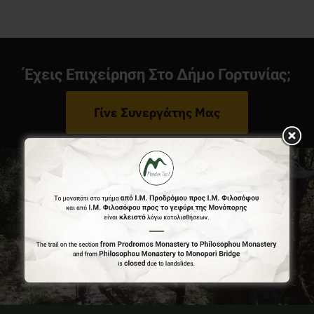
Νέα
Έχεις Επιχείρηση Στο Δήμο Γορτυνίας;
Επικοινωνία
Γίνε Συνεργάτης Μας