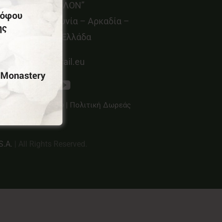
οιν.Σ.Επ “ΜΑΙΝΑΛΟΝ”
εμνίτσα – Γορτυνία – Αρκαδία –
ελοπόννησος – Ελλάδα
info@menalontrail.eu
λιτική Απορρήτου
|
Πολιτική Δωρεάς
S.A.
| All Rights Reserved.