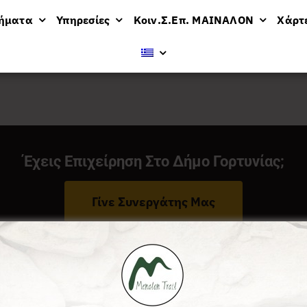
μήματα
Υπηρεσίες
Κοιν.Σ.Επ. ΜΑΙΝΑΛΟΝ
Χάρτ
βολή
36 προϊόντων
Έχεις Επιχείρηση Στο Δήμο Γορτυνίας;
Γίνε Συνεργάτης Μας