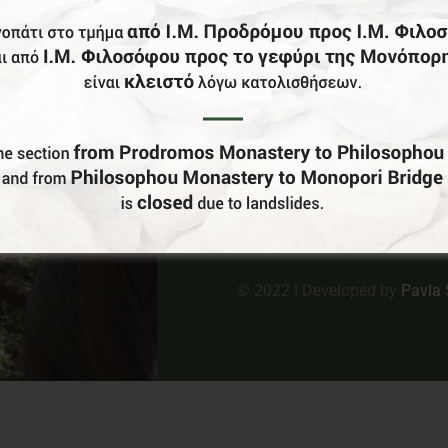
Κ
Στ
Π
E:
Πο
© 2022 | Developed by
Pavla 