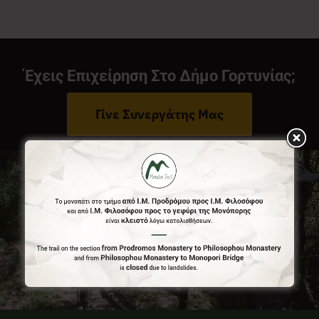
Νέα
Έχεις Επιχείρηση Στο Δήμο Γορτυνίας;
Επικοινωνία
Γίνε Συνεργάτης Μας