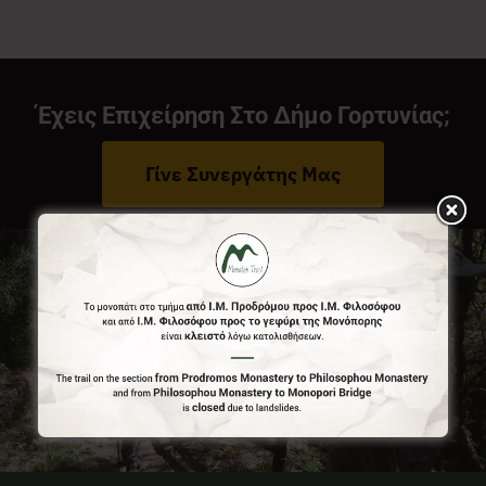
Νέα
Έχεις Επιχείρηση Στο Δήμο Γορτυνίας;
Επικοινωνία
Γίνε Συνεργάτης Μας