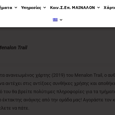
μήματα
Υπηρεσίες
Κοιν.Σ.Επ. ΜΑΙΝΑΛΟΝ
Χάρτ
enalon Trail
α ανανεωμένος χάρτης (2019) του Menalon Trail, ο αυ
 να αντέχει στις αντίξοες συνθήκες χρήσης και αποθήκε
 του θα βρείτε πολύτιμες πληροφορίες για τα τμήματα
έκτακτης ανάγκης από την ομάδα μας! Αγοράστε τον κα
έλετε να πάτε.