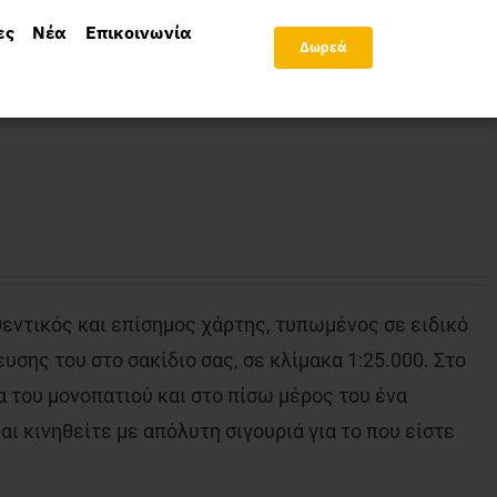
ες
Νέα
Επικοινωνία
Δωρεά
θεντικός και επίσημος χάρτης, τυπωμένος σε ειδικό
υσης του στο σακίδιο σας, σε κλίμακα 1:25.000. Στο
 του μονοπατιού και στο πίσω μέρος του ένα
ι κινηθείτε με απόλυτη σιγουριά για το που είστε