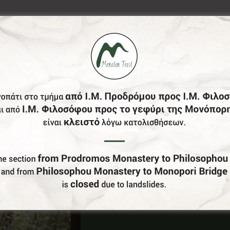
Έχεις Επιχείρηση Στο Δήμο Γορτυνίας;
Γίνε Συνεργάτης Μας